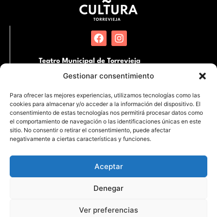
Teatro Municipal de Torrevieja
Pl. Miguel Hernández, SN. 03181 Torrevieja,
Gestionar consentimiento
Alicante
Para ofrecer las mejores experiencias, utilizamos tecnologías como las
cookies para almacenar y/o acceder a la información del dispositivo. El
Auditorio Internacional de Torrevieja
consentimiento de estas tecnologías nos permitirá procesar datos como
Partida de la Loma s/n Junto al Hospital
el comportamiento de navegación o las identificaciones únicas en este
Quirónsalud. 03183 Torrevieja, Alicante
sitio. No consentir o retirar el consentimiento, puede afectar
negativamente a ciertas características y funciones.
Aceptar
Denegar
Entradas
Programación
Espacios
Ver preferencias
Cookies
Aviso legal
Privacidad