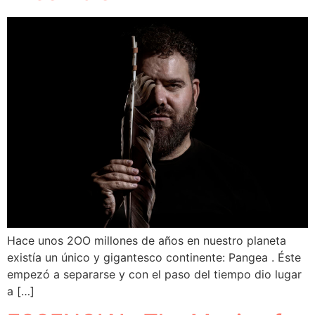
Hace unos 2OO millones de años en nuestro planeta
existía un único y gigantesco continente: Pangea . Éste
empezó a separarse y con el paso del tiempo dio lugar
a […]