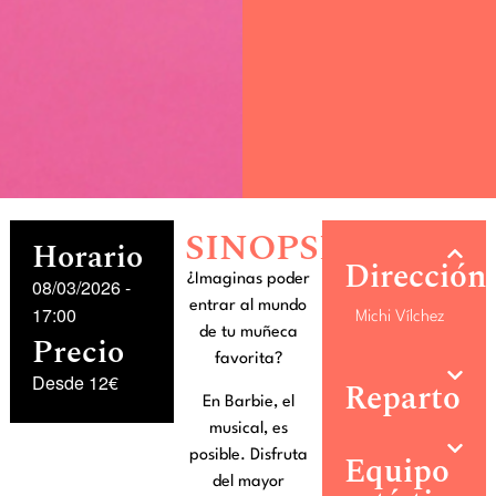
SINOPSIS
Horario
Dirección
¿Imaginas poder
08/03/2026
-
entrar al mundo
17:00
Michi Vílchez
de tu muñeca
Precio
favorita?
Desde 12€
Reparto
En Barbie, el
musical, es
posible. Disfruta
Equipo
del mayor