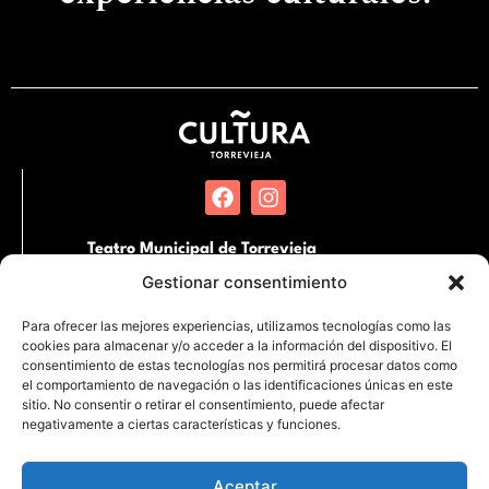
Teatro Municipal de Torrevieja
Pl. Miguel Hernández, SN. 03181 Torrevieja,
Gestionar consentimiento
Alicante
Para ofrecer las mejores experiencias, utilizamos tecnologías como las
cookies para almacenar y/o acceder a la información del dispositivo. El
Auditorio Internacional de Torrevieja
consentimiento de estas tecnologías nos permitirá procesar datos como
Partida de la Loma s/n Junto al Hospital
el comportamiento de navegación o las identificaciones únicas en este
Quirónsalud. 03183 Torrevieja, Alicante
sitio. No consentir o retirar el consentimiento, puede afectar
negativamente a ciertas características y funciones.
Aceptar