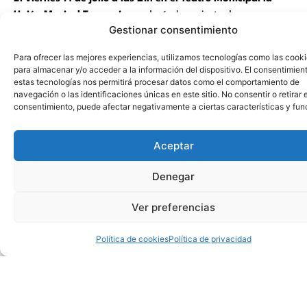
Unión Musical Torrevejense
dará el concierto de verano
Gestionar consentimiento
titulado
“Noche Latina”,
dirigido por Carlos Ramón Pérez,
director de la banda sinfónica juvenil y ganador del “7th
Para ofrecer las mejores experiencias, utilizamos tecnologías como las cook
European Conductors Competition”.
para almacenar y/o acceder a la información del dispositivo. El consentimien
estas tecnologías nos permitirá procesar datos como el comportamiento de
En este concierto sentiremos el amor y la pasión que nos lleva
navegación o las identificaciones únicas en este sitio. No consentir o retirar e
consentimiento, puede afectar negativamente a ciertas características y fun
cada compositor de diferentes países, que nos transporta a
México, Colombia, Argentina, Brasil o el Caribe, dentro de
este repertorio de banda escucharemos el ritmo de las
Aceptar
danzas más características del folclore latino como el tango,
samba, la bossa nova, cumbia o el danzón
.
También
Denegar
disfrutaremos de las obras más destacadas de los mejores
Ver preferencias
compositores de la historia de la música latina como el
Danzón nº2 de Arturo Márquez, la Suite Arrullo de Victoriano
Política de cookies
Política de privacidad
Valencia y muchos más…