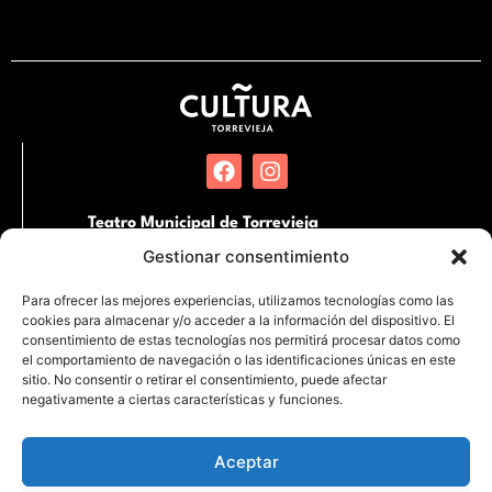
Teatro Municipal de Torrevieja
Pl. Miguel Hernández, SN. 03181 Torrevieja,
Gestionar consentimiento
Alicante
Para ofrecer las mejores experiencias, utilizamos tecnologías como las
cookies para almacenar y/o acceder a la información del dispositivo. El
Auditorio Internacional de Torrevieja
consentimiento de estas tecnologías nos permitirá procesar datos como
Partida de la Loma s/n Junto al Hospital
el comportamiento de navegación o las identificaciones únicas en este
Quirónsalud. 03183 Torrevieja, Alicante
sitio. No consentir o retirar el consentimiento, puede afectar
negativamente a ciertas características y funciones.
Aceptar