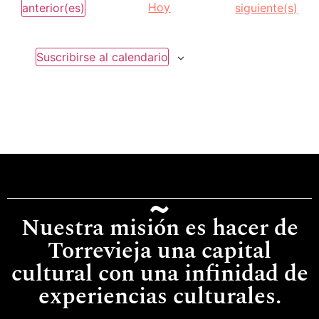
Eventos
Hoy
Eventos
anterior(es)
siguiente(s)
Suscribirse al calendario
Nuestra misión es hacer de
Torrevieja una capital
cultural con una infinidad de
experiencias culturales.