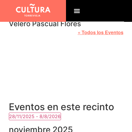
Velero Pascual Flores
« Todos los Eventos
Eventos en este recinto
28/11/2025
 - 
8/8/2026
Selecciona
la
noviembre 2025
fecha.