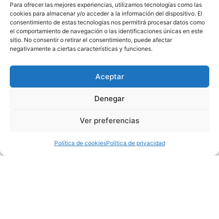
Para ofrecer las mejores experiencias, utilizamos tecnologías como las
cookies para almacenar y/o acceder a la información del dispositivo. El
consentimiento de estas tecnologías nos permitirá procesar datos como
el comportamiento de navegación o las identificaciones únicas en este
sitio. No consentir o retirar el consentimiento, puede afectar
negativamente a ciertas características y funciones.
La zarzuela transcurrió en dos actos y ésta fue la composición
de cada acto:
Aceptar
Primer acto:
Denegar
Chisperos de “La Calesera”
Ver preferencias
La Jota de los Ratas
Plegaria
Política de cookies
Política de privacidad
Fandango
Los sobrinos del Capitán Grant
Segundo acto:
Las Leandras
El tango de Menegilda
Niña que a vender flores