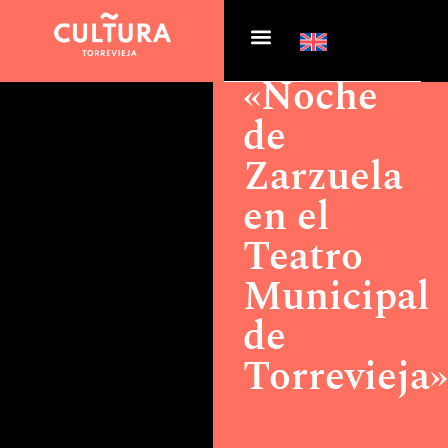
Actualidad >
«Noche de
Zarzuela en el Teatro
Municipal de Torrevieja»
«Noche
de
Zarzuela
en el
Teatro
Municipal
de
Torrevieja