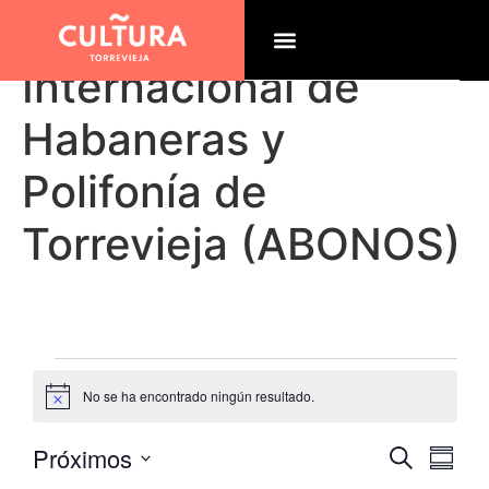
72º Certamen
Internacional de
Habaneras y
Polifonía de
Torrevieja (ABONOS)
No se ha encontrado ningún resultado.
Aviso
Naveg
Na
Próximos
Buscar
Resum
Seleccionar