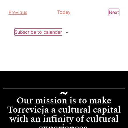
Events
Today
Eve
Previous
Next
Subscribe to calendar
Our mission is to make
Torrevieja a cultural capital
with an infinity of cultural