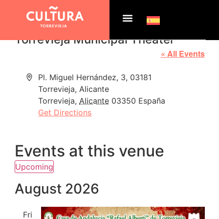
Torrevieja Municipal Theater
« All Events
Address
Pl. Miguel Hernández, 3, 03181
Torrevieja, Alicante
Torrevieja
,
Alicante
03350
España
Get Directions
Events at this venue
Upcoming
Select
date.
August 2026
Fri