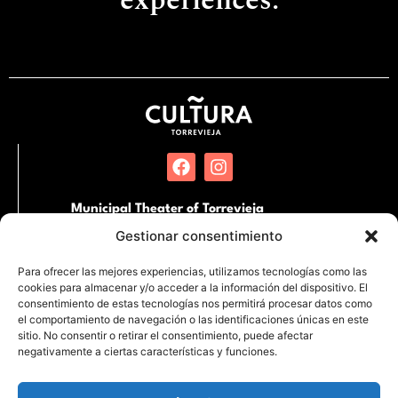
experiences.
Municipal Theater of Torrevieja
Pl. Miguel Hernandez, SN. 03181 Torrevieja,
Gestionar consentimiento
Alicante
Para ofrecer las mejores experiencias, utilizamos tecnologías como las
cookies para almacenar y/o acceder a la información del dispositivo. El
International Auditorium of Torrevieja
consentimiento de estas tecnologías nos permitirá procesar datos como
Partida de la Loma s/n Junto al Hospital
el comportamiento de navegación o las identificaciones únicas en este
Quirónsalud. 03183 Torrevieja, Alicante
sitio. No consentir o retirar el consentimiento, puede afectar
negativamente a ciertas características y funciones.