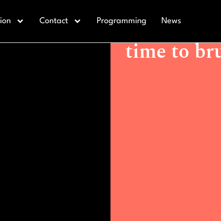
Actualidad >
Presentation of 
ion
Contact
Programming
News
Presentati
time to br