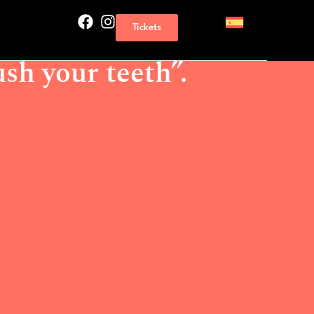
the book “It’s time to brush your teeth”.
Tickets
on of the book “It’s
ush your teeth”.