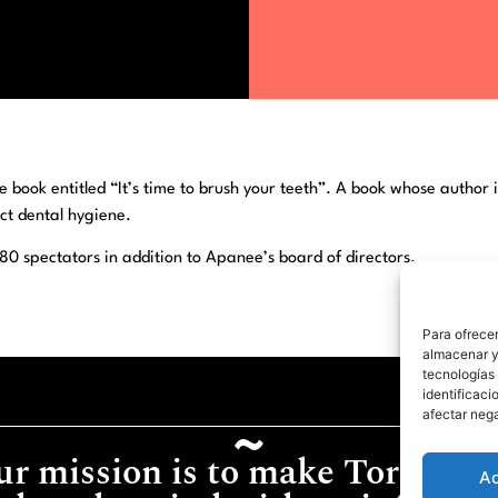
 book entitled “It’s time to brush your teeth”. A book whose author 
ct dental hygiene.
0 spectators in addition to Apanee’s board of directors.
Para ofrecer
almacenar y/
tecnologías
identificaci
afectar nega
r mission is to make Torreviej
A