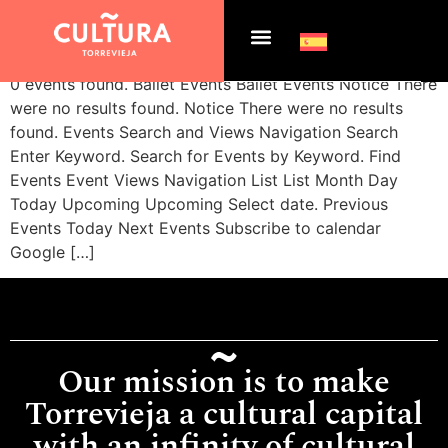
Archives:
Events
0 events found. Ballet Events Ballet Events Notice There
were no results found. Notice There were no results
found. Events Search and Views Navigation Search
Enter Keyword. Search for Events by Keyword. Find
Events Event Views Navigation List List Month Day
Today Upcoming Upcoming Select date. Previous
Events Today Next Events Subscribe to calendar
Google […]
Our mission is to make
Torrevieja a cultural capital
with an infinity of cultural