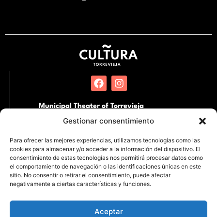
Municipal Theater of Torrevieja
Pl. Miguel Hernandez, SN. 03181 Torrevieja,
Gestionar consentimiento
Alicante
Para ofrecer las mejores experiencias, utilizamos tecnologías como las
cookies para almacenar y/o acceder a la información del dispositivo. El
International Auditorium of Torrevieja
consentimiento de estas tecnologías nos permitirá procesar datos como
Partida de la Loma s/n Junto al Hospital
el comportamiento de navegación o las identificaciones únicas en este
Quirónsalud. 03183 Torrevieja, Alicante
sitio. No consentir o retirar el consentimiento, puede afectar
negativamente a ciertas características y funciones.
Aceptar