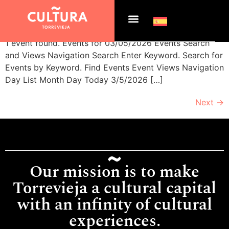
Archives:
Events
1 event found. Events for 03/05/2026 Events Search
and Views Navigation Search Enter Keyword. Search for
Events by Keyword. Find Events Event Views Navigation
Day List Month Day Today 3/5/2026 […]
Next
→
Our mission is to make
Torrevieja a cultural capital
with an infinity of cultural
experiences.