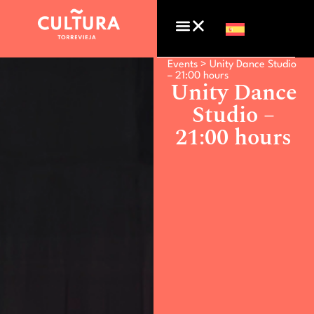
Events >
Unity Dance Studio
– 21:00 hours
Unity Dance
Studio –
21:00 hours