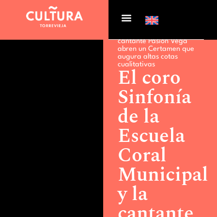
Actualidad >
El coro
Sinfonía de la Escuela
Coral Municipal y la
cantante Pasión Vega
abren un Certamen que
augura altas cotas
cualitativas
El coro
Sinfonía
de la
Escuela
Coral
Municipal
y la
cantante