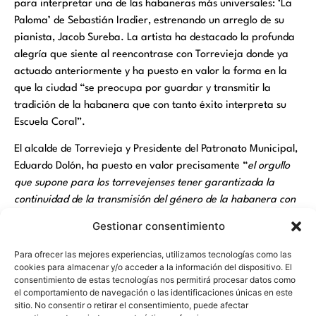
para interpretar una de las habaneras más universales: ‘La
Paloma’ de Sebastián Iradier, estrenando un arreglo de su
pianista, Jacob Sureba. La artista ha destacado la profunda
alegría que siente al reencontrase con Torrevieja donde ya
actuado anteriormente y ha puesto en valor la forma en la
que la ciudad “se preocupa por guardar y transmitir la
tradición de la habanera que con tanto éxito interpreta su
Escuela Coral”.
El alcalde de Torrevieja y Presidente del Patronato Municipal,
Eduardo Dolón, ha puesto en valor precisamente “
el orgullo
que supone para los torrevejenses tener garantizada la
continuidad de la transmisión del género de la habanera con
la labor que desarrolla la Escuela Coral, no sólo con el coro
Gestionar consentimiento
Sinfonía –que es su gran buque insignia– sino también con
todas sus agrupaciones de menor edad que inculcan desde la
Para ofrecer las mejores experiencias, utilizamos tecnologías como las
cookies para almacenar y/o acceder a la información del dispositivo. El
infancia el amor por la muestra cultural que identifica a la
consentimiento de estas tecnologías nos permitirá procesar datos como
ciudad en el mundo entero
”. En esta línea ha agradecido
el comportamiento de navegación o las identificaciones únicas en este
también el compromiso de los coros de Torrevieja que son “
los
sitio. No consentir o retirar el consentimiento, puede afectar