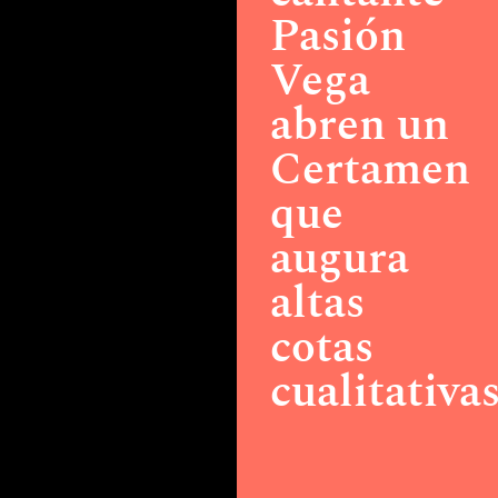
Pasión
Vega
abren un
Certamen
que
augura
altas
cotas
cualitativa