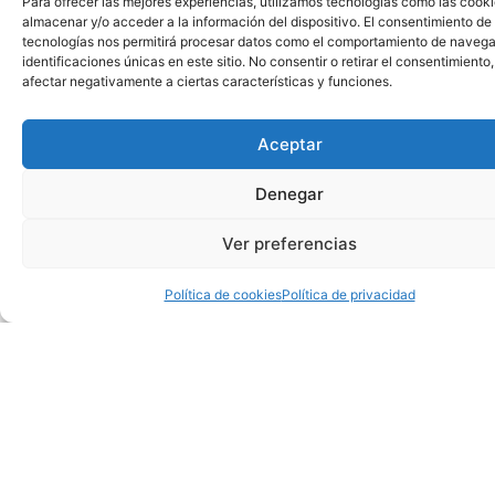
Para ofrecer las mejores experiencias, utilizamos tecnologías como las cook
asiático que compite en esta 69ª edición. Se trata del coro
almacenar y/o acceder a la información del dispositivo. El consentimiento de
de cámara de Extremadura (Badajoz), el ‘Nubah’ de
tecnologías nos permitirá procesar datos como el comportamiento de navega
Granada y el coro joven Las Veredas de Colmenarejo, así
identificaciones únicas en este sitio. No consentir o retirar el consentimiento
afectar negativamente a ciertas características y funciones.
como Kammerchor Manila de Filipinas.
TARDES DE HABANERAS
Aceptar
Este 27 de julio, las “Tardes de Habaneras” en la confluencia
Denegar
de las calles comerciales Concepción con Fotógrafos
Darblade, han contado con la exhibición del coro polifónico
Ver preferencias
‘Adelis Freitez’ de Venezuela, que compitió en el Certamen en
la velada del miércoles.
Política de cookies
Política de privacidad
Nuestra misión es hacer de
Torrevieja una capital