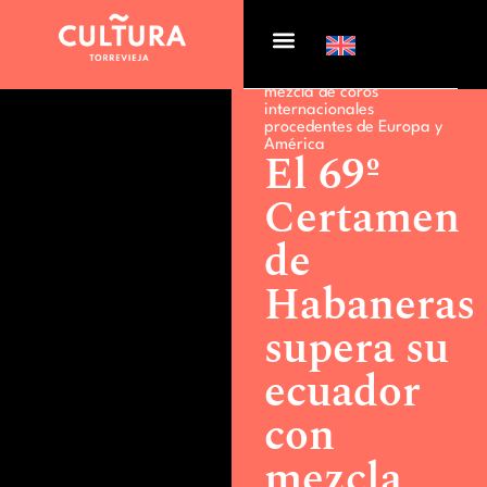
Actualidad >
El 69º
Certamen de Habaneras
supera su ecuador con
mezcla de coros
internacionales
procedentes de Europa y
América
El 69º
Certamen
de
Habaneras
supera su
ecuador
con
mezcla