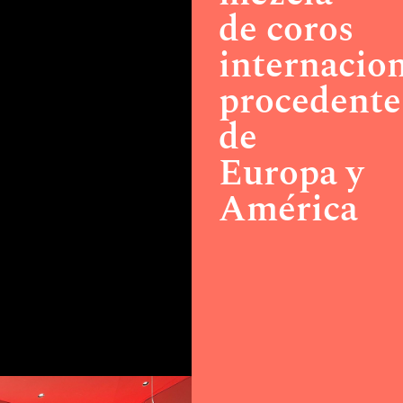
de coros
internacio
procedente
de
Europa y
América