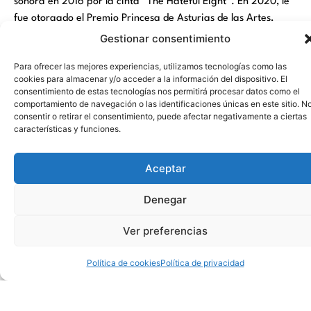
sonora en 2016 por la cinta “The Hateful Eight”. En 2020, le
fue otorgado el Premio Princesa de Asturias de las Artes,
compartido con el también compositor John Williams.
Gestionar consentimiento
Vuelve el Flamenco & Sal
Para ofrecer las mejores experiencias, utilizamos tecnologías como las
cookies para almacenar y/o acceder a la información del dispositivo. El
Tras dos exitosas ediciones estivales, ‘Flamenco & Sal’
consentimiento de estas tecnologías nos permitirá procesar datos como el
comportamiento de navegación o las identificaciones únicas en este sitio. N
presenta una nueva cita con el flamenco este sábado 23 de
consentir o retirar el consentimiento, puede afectar negativamente a ciertas
noviembre a las 12:00 del mediodía, en los jardines del
características y funciones.
Auditorio Internacional de Torrevieja ¡Todo listo para volver
a derrochar arte y sabor!
Aceptar
Cuando se abran las puertas, los asistentes podrán disfrutar
Denegar
de la degustación de tres clases de vino o vermú y un
aperitivo de cortesía hasta las 12.30 horas, momento en que
Ver preferencias
el espectáculo dará comienzo incluyendo a los artistas Daniel
Jiménez al cante, Antonio Moreno en la guitarra y, al baile,
Política de cookies
Política de privacidad
La Luci, Carmela, María Amador y Cacharrito.