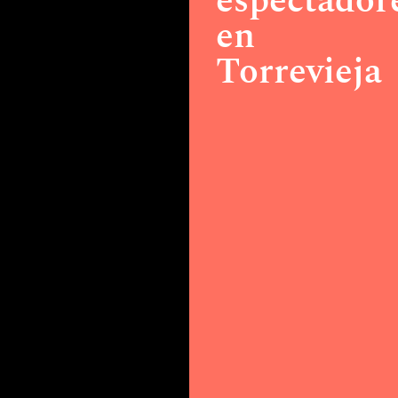
espectador
en
Torrevieja