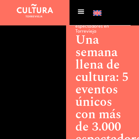
Actualidad >
Una semana
llena de cultura: 5 eventos
únicos con más de 3.000
espectadores en
Torrevieja
Una
semana
llena de
cultura: 5
eventos
únicos
con más
de 3.000