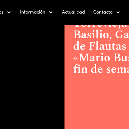
Actualidad >
Torrevieja reún
os
Información
Actualidad
Contacto
Casanovas y el Orfeón «Mario 
Torrevieja
Basilio, G
de Flautas
«Mario Bus
fin de sem