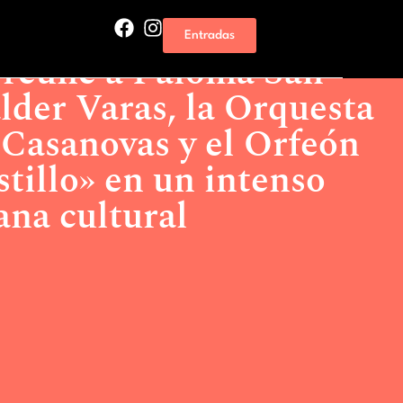
e a Paloma San Basilio, Galder Varas, la Orquesta de Flautas
Entradas
Bustillo» en un intenso fin de semana cultural
 reúne a Paloma San
alder Varas, la Orquesta
 Casanovas y el Orfeón
tillo» en un intenso
ana cultural