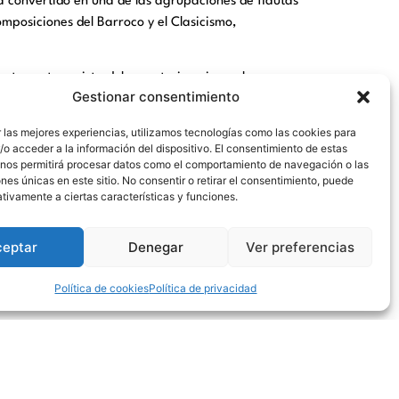
 convertido en una de las agrupaciones de flautas
mposiciones del Barroco y el Clasicismo,
ento protagonista del repertorio universal.
Gestionar consentimiento
 las mejores experiencias, utilizamos tecnologías como las cookies para
izado por Paloma San Basilio.
o acceder a la información del dispositivo. El consentimiento de estas
 nos permitirá procesar datos como el comportamiento de navegación o las
ones únicas en este sitio. No consentir o retirar el consentimiento, puede
con humor, ironía y emoción, sobre el lugar que
tivamente a ciertas características y funciones.
spacio para los sueños, la ética y los valores
ceptar
Denegar
Ver preferencias
Política de cookies
Política de privacidad
os escenarios con una propuesta íntima y
s una prueba”, un espectáculo de stand-up en el