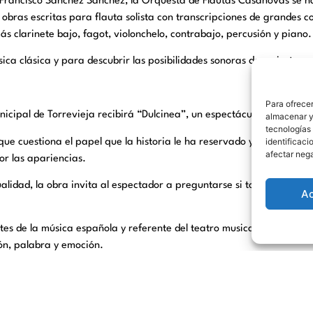
Francisco Sánchez Sánchez, la Orquesta de Flautas Casanovas se ha
bras escritas para flauta solista con transcripciones de grandes co
 clarinete bajo, fagot, violonchelo, contrabajo, percusión y piano.
ica clásica y para descubrir las posibilidades sonoras de un instrum
Para ofrecer
Municipal de Torrevieja recibirá “Dulcinea”, un espectáculo protagon
almacenar y/
tecnologías
identificaci
e cuestiona el papel que la historia le ha reservado y reflexiona, 
afectar nega
r las apariencias.
alidad, la obra invita al espectador a preguntarse si todavía existe e
A
es de la música española y referente del teatro musical, vuelve a l
n, palabra y emoción.
io Internacional de Torrevieja acogerá a Galder Varas con “Esto no e