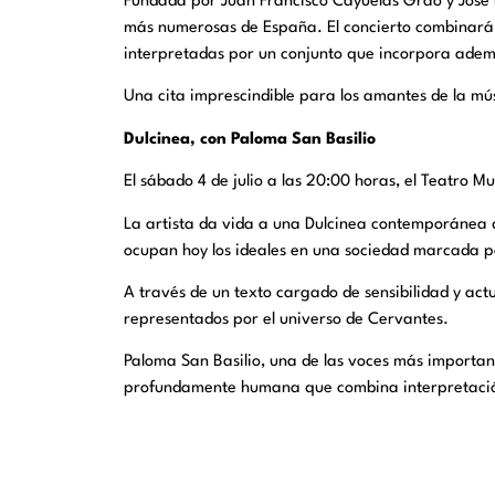
Fundada por Juan Francisco Cayuelas Grao y José 
más numerosas de España. El concierto combinará o
interpretadas por un conjunto que incorpora además
Una cita imprescindible para los amantes de la mús
Dulcinea, con Paloma San Basilio
El sábado 4 de julio a las 20:00 horas, el Teatro 
La artista da vida a una Dulcinea contemporánea qu
ocupan hoy los ideales en una sociedad marcada po
A través de un texto cargado de sensibilidad y actu
representados por el universo de Cervantes.
Paloma San Basilio, una de las voces más important
profundamente humana que combina interpretació
Galder Varas: Esto no es una prueba
El sábado 4 de julio a las 20:30 horas, el Auditor