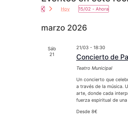
Hoy
15/02
 - 
Ahora
Selecciona
la
fecha.
marzo 2026
21/03 - 18:30
Sáb
21
Concierto de P
Teatro Municipal
Un concierto que celebr
a través de la música.
arte, donde cada interpr
fuerza espiritual de una 
Desde 8€