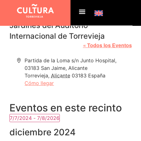
Jardines del Auditorio
Internacional de Torrevieja
« Todos los Eventos
Dirección
Partida de la Loma s/n Junto Hospital,
03183 San Jaime, Alicante
Torrevieja
,
Alicante
03183
España
Cómo llegar
Eventos en este recinto
7/7/2024
 - 
7/8/2026
Selecciona
la
diciembre 2024
fecha.