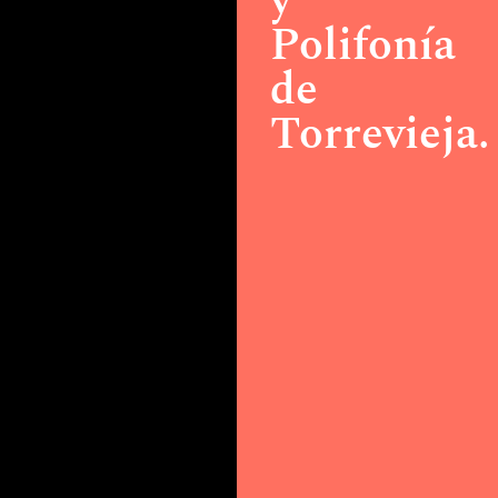
y
Polifonía
de
Torrevieja.