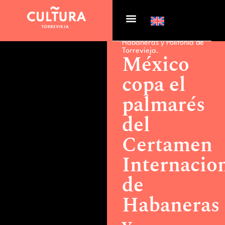
Actualidad >
México copa
el palmarés del Certamen
Internacional de
Habaneras y Polifonía de
Torrevieja.
México
copa el
palmarés
del
Certamen
Internacio
de
Habaneras