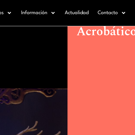
Actualidad >
Llega a Torrevi
os
Información
Actualidad
Contacto
Llega a To
Acrobático