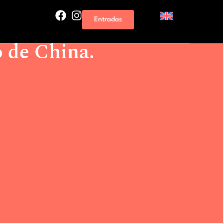
eja el Gran Circo Acrobático de China.
Entradas
rrevieja el Gran Circo
 de China.