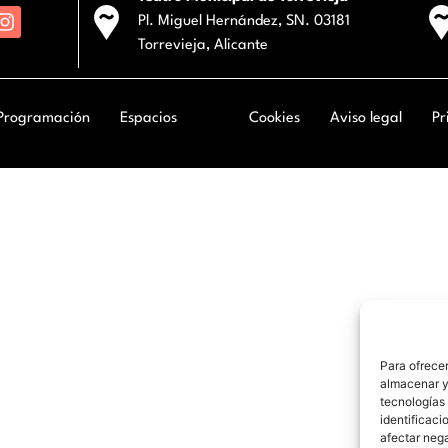
Pl. Miguel Hernández, SN. 03181
Torrevieja, Alicante
Programación
Espacios
Cookies
Aviso legal
Pr
Para ofrecer
almacenar y/
tecnologías
identificaci
afectar nega