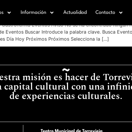
os
Información
Actualidad
Contacto
 Gastronomía Eventos Aviso No se ha encontrado ningún re
e Eventos Buscar Introduce la palabra clave. Busca Evento
Mes Día Hoy Próximos Próximos Selecciona la […]
stra misión es hacer de Torrev
 capital cultural con una infin
de experiencias culturales.
Teatro Municipal de Torrevieja