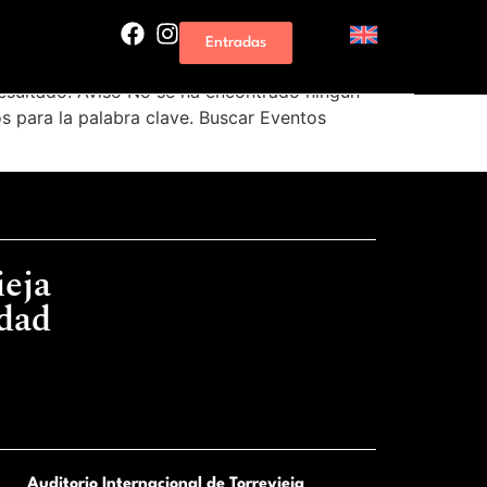
Entradas
sultado. Aviso No se ha encontrado ningún
s para la palabra clave. Buscar Eventos
ieja
idad
Auditorio Internacional de Torrevieja