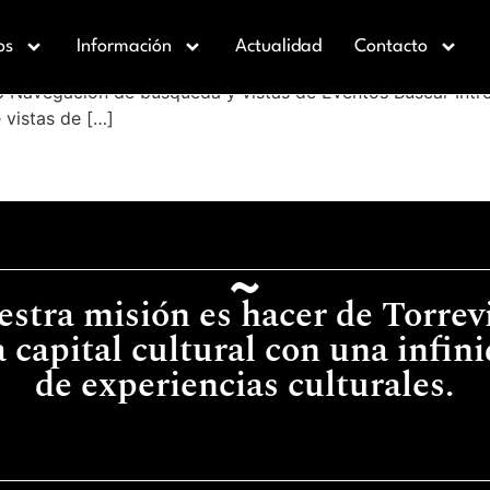
os
Información
Actualidad
Contacto
 Navegación de búsqueda y vistas de Eventos Buscar Intro
 vistas de […]
stra misión es hacer de Torrev
 capital cultural con una infin
de experiencias culturales.