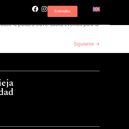
Entradas
duce la palabra clave. Busca Eventos para la
Siguiente
→
ieja
idad