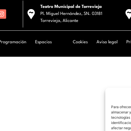
Teatro Municipal de Torrevieja
Pl. Miguel Hernández, SN. 03181
Torrevieja, Alicante
Programación
Espacios
Cookies
Aviso legal
Pr
Para ofrecer
almacenar y/
tecnologías
identificaci
afectar nega