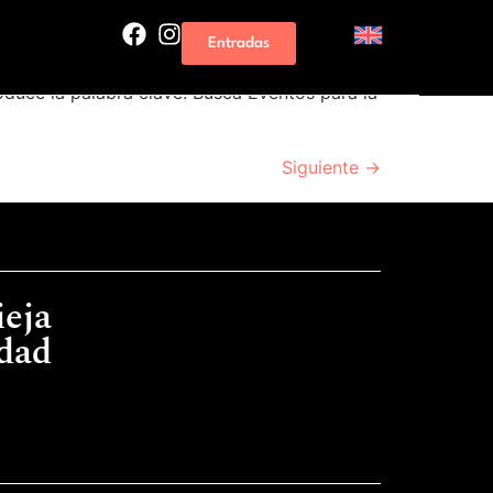
Entradas
duce la palabra clave. Busca Eventos para la
Siguiente
→
ieja
idad