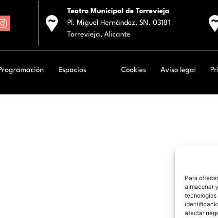
Teatro Municipal de Torrevieja
Pl. Miguel Hernández, SN. 03181
Torrevieja, Alicante
Programación
Espacios
Cookies
Aviso legal
Pr
Para ofrecer
almacenar y/
tecnologías
identificaci
afectar nega