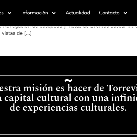
os
Información
Actualidad
Contacto
 Navegación de búsqueda y vistas de Eventos Buscar Intro
 vistas de […]
stra misión es hacer de Torrev
 capital cultural con una infin
de experiencias culturales.