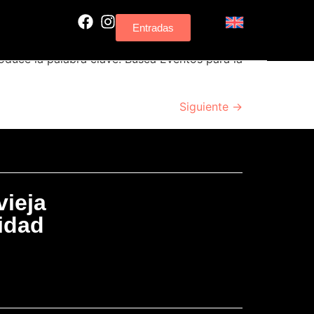
Entradas
duce la palabra clave. Busca Eventos para la
Siguiente
→
vieja
nidad