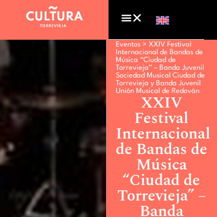
Eventos >
XXIV Festival
Internacional de Bandas de
Música “Ciudad de
Torrevieja” – Banda Juvenil
Sociedad Musical Ciudad de
Torrevieja y Banda Juvenil
Unión Musical de Redován
XXIV
Festival
Internacional
de Bandas de
Música
“Ciudad de
Torrevieja” –
Banda