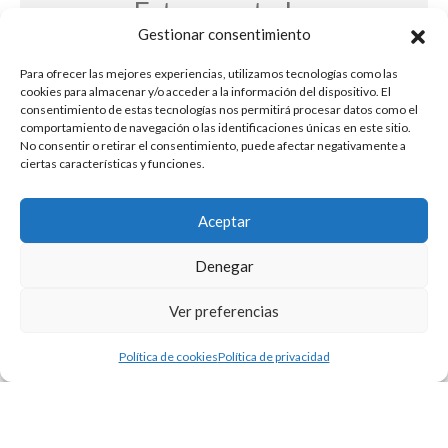
Este evento ha
Gestionar consentimiento
terminado
Para ofrecer las mejores experiencias, utilizamos tecnologías como las
cookies para almacenar y/o acceder a la información del dispositivo. El
consentimiento de estas tecnologías nos permitirá procesar datos como el
comportamiento de navegación o las identificaciones únicas en este sitio.
No consentir o retirar el consentimiento, puede afectar negativamente a
ciertas características y funciones.
Aceptar
Denegar
Ver preferencias
Política de cookies
Política de privacidad