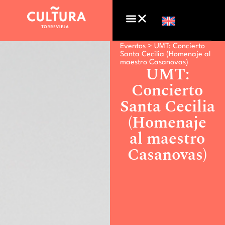
Eventos >
UMT: Concierto
Santa Cecilia (Homenaje al
maestro Casanovas)
UMT:
Concierto
Santa Cecilia
(Homenaje
al maestro
Casanovas)