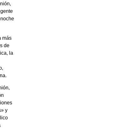
nión,
igente
a noche
ra más
s de
ca, la
o,
na.
nión,
ón
ciones
s» y
lico
a