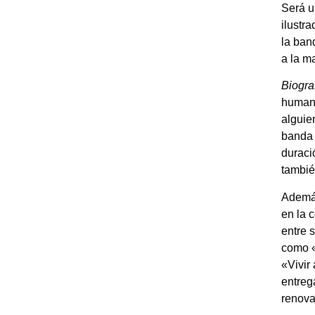
Será u
ilustr
la ban
a la m
Biogra
humana
alguie
banda 
duraci
tambié
Además
en la 
entre 
como «
«Vivir
entreg
renovac