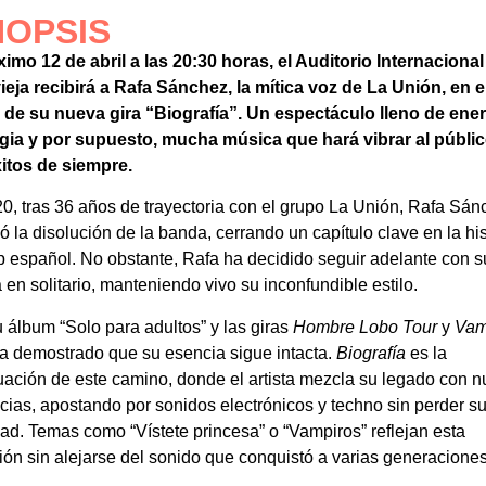
NOPSIS
ximo 12 de abril a las 20:30 horas, el Auditorio Internacional
ieja recibirá a Rafa Sánchez, la mítica voz de La Unión, en e
de su nueva gira “Biografía”. Un espectáculo lleno de ener
gia y por supuesto, mucha música que hará vibrar al públi
itos de siempre.
0, tras 36 años de trayectoria con el grupo La Unión, Rafa Sán
ó la disolución de la banda, cerrando un capítulo clave en la his
p español. No obstante, Rafa ha decidido seguir adelante con s
 en solitario, manteniendo vivo su inconfundible estilo.
 álbum “Solo para adultos” y las giras
Hombre Lobo Tour
y
Vam
a demostrado que su esencia sigue intacta.
Biografía
es la
uación de este camino, donde el artista mezcla su legado con 
ncias, apostando por sonidos electrónicos y techno sin perder s
dad. Temas como “Vístete princesa” o “Vampiros” reflejan esta
ión sin alejarse del sonido que conquistó a varias generaciones