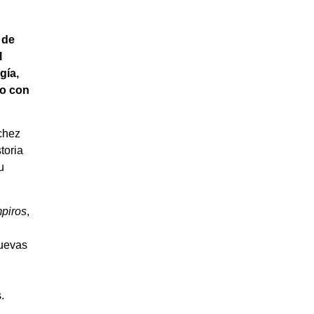
 de
l
gía,
co con
chez
toria
u
piros
,
nuevas
u
.