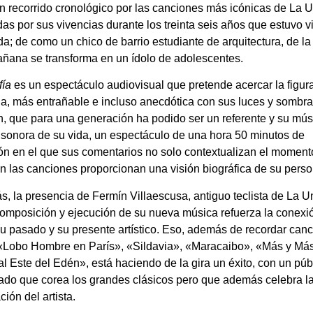
n recorrido cronológico por las canciones más icónicas de La U
adas por sus vivencias durante los treinta seis años que estuvo v
da; de como un chico de barrio estudiante de arquitectura, de l
añana se transforma en un ídolo de adolescentes.
fía
es un espectáculo audiovisual que pretende acercar la figu
, más entrañable e incluso anecdótica con sus luces y sombra
n, que para una generación ha podido ser un referente y su músi
sonora de su vida, un espectáculo de una hora 50 minutos de
ón en el que sus comentarios no solo contextualizan el moment
n las canciones proporcionan una visión biográfica de su perso
, la presencia de Fermín Villaescusa, antiguo teclista de La U
composición y ejecución de su nueva música refuerza la conexi
su pasado y su presente artístico. Eso, además de recordar can
Lobo Hombre en París», «Sildavia», «Maracaibo», «Más y Má
 al Este del Edén», está haciendo de la gira un éxito, con un púb
ado que corea los grandes clásicos pero que además celebra l
ión del artista.