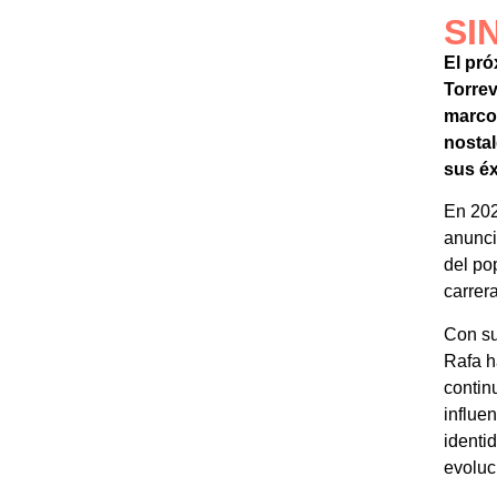
SI
El pró
Torrev
marco 
nostal
sus éx
En 202
anunci
del po
carrera
Con su
Rafa h
contin
influe
identi
evoluc