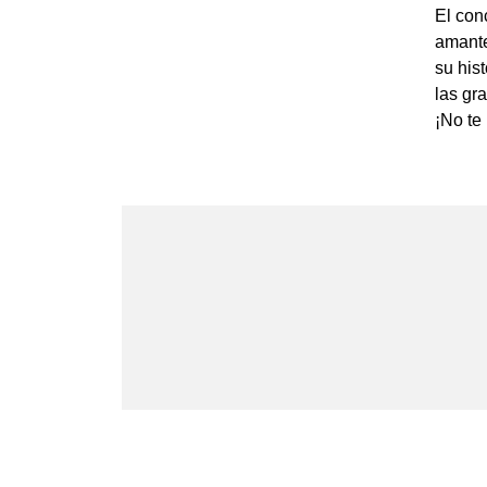
El con
amante
su his
las gr
¡No te 