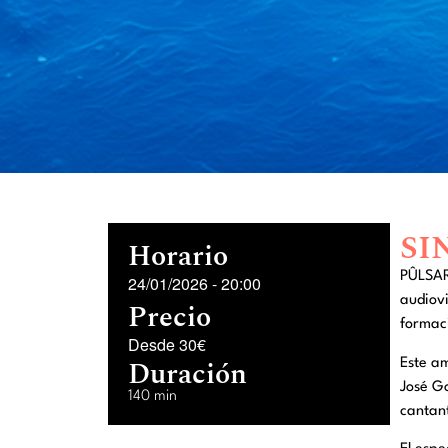
SI
Horario
PÛLSAR
24/01/2026
-
20:00
audiovi
Precio
formaci
Desde 30€
Duración
Este am
José G
140 min
cantant