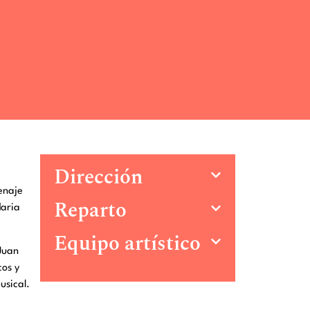
Dirección
enaje
Reparto
daria
Equipo artístico
Juan
cos y
usical.