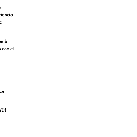
e
riencia
la
Numb
o con el
 de
YD!