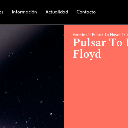
os
Información
Actualidad
Contacto
Eventos >
Pulsar To Floyd: Tri
Pulsar To 
Floyd