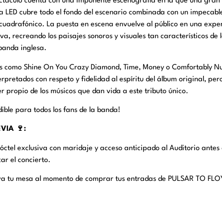
ectáculo cuenta con una imponente escenografía en la que una gran
a LED cubre todo el fondo del escenario combinada con un impecabl
cuadrafónico. La puesta en escena envuelve al público en una expe
va, recreando los paisajes sonoros y visuales tan característicos de 
banda inglesa.
os como Shine On You Crazy Diamond, Time, Money o Comfortably 
erpretados con respeto y fidelidad al espíritu del álbum original, per
r propio de los músicos que dan vida a este tributo único.
ible para todos los fans de la banda!
VIA 🍷:
ctel exclusiva con maridaje y acceso anticipado al Auditorio antes
r el concierto.
va tu mesa al momento de comprar tus entradas de PULSAR TO FLO