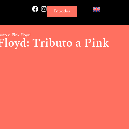
Entradas
buto a Pink Floyd
Floyd: Tributo a Pink