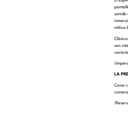
El esp
pantall
sonido 
inmersi
mítica 
Clásic
son int
carácte
¡Imperd
LA PRE
Cena-có
comenza
¡Reser