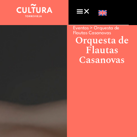
Eventos >
Orquesta de
Flautas Casanovas
Orquesta de
Flautas
Casanovas