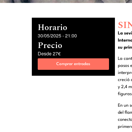
SI
Horario
La sev
30/05/2025
-
21:00
Interna
Precio
su pri
Desde 27€
La cant
Comprar entradas
pasos e
interpr
creció
y 2,4 m
figura
En un s
del fl
conecta
primera