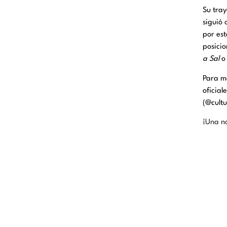
Su tra
siguió 
por est
posicio
a Sal
o
Para má
oficial
(@cultu
¡Una n
Te recordamos la importancia 