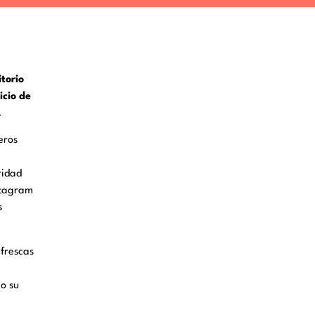
torio
icio de
.
eros
ridad
stagram
s
 frescas
io su