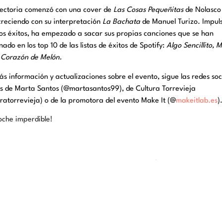
yectoria comenzó con una cover de
Las Cosas Pequeñitas
de Nolasco
creciendo con su interpretación
La Bachata
de Manuel Turizo. Impul
os éxitos, ha empezado a sacar sus propias canciones que se han
nado en los top 10 de las listas de éxitos de Spotify:
Algo Sencillito, 
Corazón de Melón.
s información y actualizaciones sobre el evento, sigue las redes soc
es de Marta Santos (@martasantos99), de Cultura Torrevieja
ratorrevieja) o de la promotora del evento Make It (@
makeitlab.es
)
oche imperdible!
de comprar entradas sólo a través de medios oficiales como este pa
Los medios oficiales son:
Culturatorrevieja.com
vivaticket.es