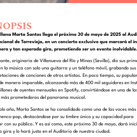
NOPSIS
illana Marta Santos llega el próximo 30 de mayo de 2025 al Audi
cional de Torrevieja, en un concierto exclusivo que marcará el in
mera y tan esperada gira, prometiendo ser un evento inolvidable
ante, originaria de Villanueva del Río y Minas (Sevilla), dio sus prim
n la música con solo una guitarra y un teléfono móvil, grabando sus
etaciones de canciones de otros artistas. En poco tiempo, su popula
 de manera imparable, alcanzando más de 400 mil seguidores en In
illones de oyentes mensuales en Spotify, convirtiéndose en una de la
s más prometedoras del panorama musical.
olo año, Marta Santos se ha consolidado como una de las voces más
amenco-pop, destacándose por su timbre único y su capacidad para
r con su público. Y es así como, este próximo 30 de mayo, dará inic
 gira y lo hará justo en el Auditorio de nuestra ciudad.