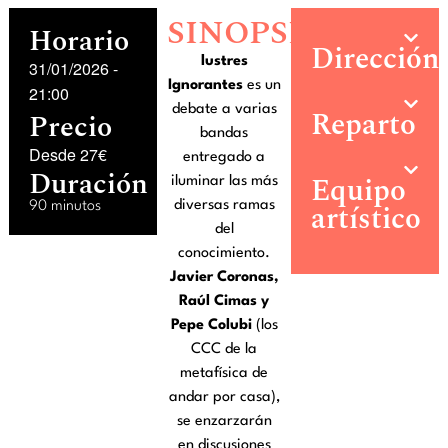
SINOPSIS
Horario
Dirección
lustres
31/01/2026
-
Ignorantes
es un
21:00
debate a varias
Reparto
Precio
bandas
Desde 27€
entregado a
Duración
Equipo
iluminar las más
artístico
diversas ramas
90 minutos
del
conocimiento.
Javier Coronas,
Raúl Cimas y
Pepe Colubi
(los
CCC de la
metafísica de
andar por casa),
se enzarzarán
en discusiones