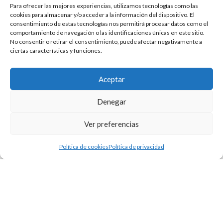
Para ofrecer las mejores experiencias, utilizamos tecnologías como las
irrepetible.
cookies para almacenar y/o acceder a la información del dispositivo. El
¡Imperdible!
consentimiento de estas tecnologías nos permitirá procesar datos como el
comportamiento de navegación o las identificaciones únicas en este sitio.
No consentir o retirar el consentimiento, puede afectar negativamente a
ciertas características y funciones.
Aceptar
Este evento ha
Denegar
terminado
Ver preferencias
Política de cookies
Política de privacidad