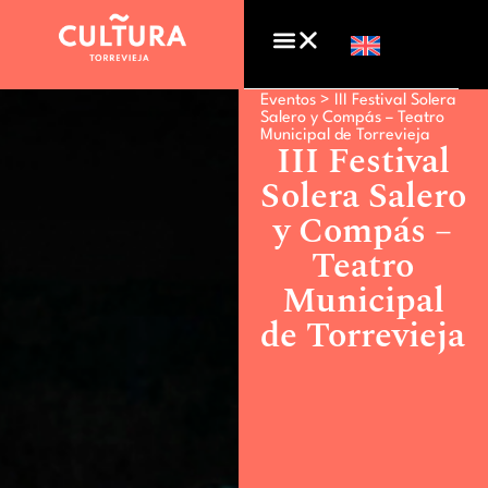
Eventos >
III Festival Solera
Salero y Compás – Teatro
Municipal de Torrevieja
III Festival
Solera Salero
y Compás –
Teatro
Municipal
de Torrevieja