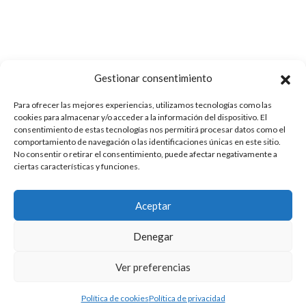
Gestionar consentimiento
Para ofrecer las mejores experiencias, utilizamos tecnologías como las
cookies para almacenar y/o acceder a la información del dispositivo. El
consentimiento de estas tecnologías nos permitirá procesar datos como el
comportamiento de navegación o las identificaciones únicas en este sitio.
No consentir o retirar el consentimiento, puede afectar negativamente a
ciertas características y funciones.
Aceptar
Denegar
Ver preferencias
Este evento ha
terminado
Política de cookies
Política de privacidad