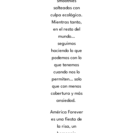
“smoothies”
salteados con
culpa ecológica.
Mientras tanto,
en el resto del
mundo…
seguimos
haciendo lo que
podemos con lo
que tenemos
cuando nos lo
Gestionar consentimiento
permiten… solo
que con menos
Para ofrecer las mejores experiencias, utilizamos tecnologías como las
cobertura y más
cookies para almacenar y/o acceder a la información del dispositivo. El
ansiedad.
consentimiento de estas tecnologías nos permitirá procesar datos como el
comportamiento de navegación o las identificaciones únicas en este sitio.
No consentir o retirar el consentimiento, puede afectar negativamente a
América Forever
ciertas características y funciones.
es una fiesta de
la risa, un