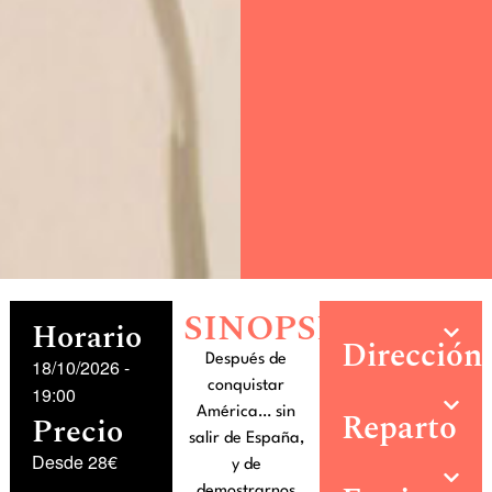
SINOPSIS
Horario
Dirección
Después de
18/10/2026
-
conquistar
19:00
América… sin
Reparto
Precio
salir de España,
Desde 28€
y de
demostrarnos