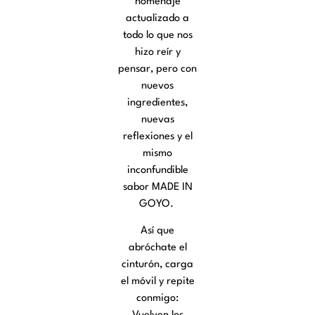
Aceptar
homenaje
actualizado a
Denegar
todo lo que nos
hizo reír y
Ver preferencias
pensar, pero con
nuevos
Política de cookies
Política de privacidad
ingredientes,
nuevas
reflexiones y el
mismo
inconfundible
sabor MADE IN
GOYO.
Así que
abróchate el
cinturón, carga
el móvil y repite
conmigo: