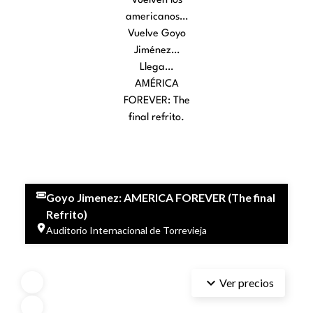
Vuelven los
americanos…
Vuelve Goyo
Jiménez…
Llega…
AMÉRICA
FOREVER: The
final refrito.
Goyo Jimenez: AMERICA FOREVER (The final
Refrito)
Auditorio Internacional de Torrevieja
keyboard_arrow_down
Ver precios