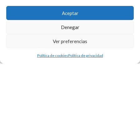
Aceitunas aliño
Aceptar
Vicente y Patatas
Fritas
Denegar
Selección de Quesos
Ver preferencias
Artesanos con Fruta
Mini Fuets Can Duran
Política de cookies
Política de privacidad
Picos Artesanos
Una propuesta perfecta
para vivir el flamenco con
todos los sentidos,
combinando cultura,
gastronomía y paisaje en
una jornada inolvidable.