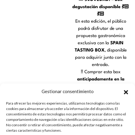
degustación disponible 💃🏻
💃🏻
En esta edición, el público
podrá disfrutar de una
propuesta gastronómica
exclusiva con la
SPAIN
TASTING BOX
, disponible
para adquirir junto con la
entrada.
‼️ Comprar esta box
anticipadamente en la
web
es
más económico
que
Gestionar consentimiento
hacerlo el mismo día del
evento, así que aprovecha ‼️
Para ofrecer las mejores experiencias, utilizamos tecnologías como las
cookies para almacenar y/o acceder a la información del dispositivo. El
SPAIN TASTING BOX
– 15 €
consentimiento de estas tecnologías nos permitirá procesar datos como el
comportamiento de navegación o las identificaciones únicas en este sitio.
Montadito de Jamón
No consentir o retirar el consentimiento, puede afectar negativamente a
ciertas características y funciones.
Ibérico