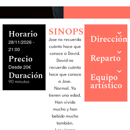
SINOPSIS
Horario
Dirección
Jose no recuerda
28/11/2026
-
cuánto hace que
21:00
conoce a David.
Reparto
Precio
David no
Desde 20€
recuerda cuánto
Duración
Equipo
hace que conoce
artístico
a Jose.
90 minutos
Normal. Ya
tienen una edad.
Han vivido
mucho y han
bebido mucho
también.