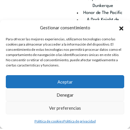
Dunkerque
Honor de The Pacific
A Dark Knight de
Batman, el caballero
Gestionar consentimiento
oscuro
Para ofrecer las mejores experiencias, utilizamos tecnologías como las
Suite de Wonder
cookies para almacenar y/o acceder a la información del dispositivo. El
Woman
consentimiento de estas tecnologías nos permitirá procesar datos como el
Cornfield Chase de
comportamiento de navegación o las identificaciones únicas en este sitio.
No consentir o retirar el consentimiento, puede afectar negativamente a
Interstellar
ciertas características y funciones.
Suite de Dune
Suite de Gladiator
Aceptar
Discombobulate de
Sherlock Holmes
Denegar
Flight de El hombre de
acero
Ver preferencias
Intérpretes
Política de cookies
Política de privacidad
Cuarteto de cuerda –