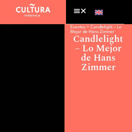
Eventos >
Candlelight – Lo
Mejor de Hans Zimmer
Candlelight
– Lo Mejor
de Hans
Zimmer