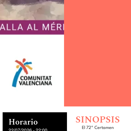
SINOPSIS
Horario
El 72º Certamen
22/07/2026
-
22:00