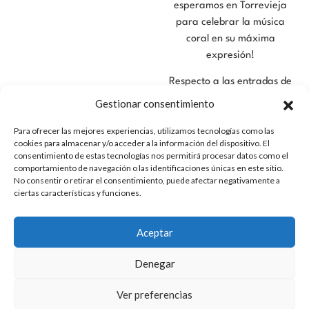
esperamos en Torrevieja
para celebrar la música
coral en su máxima
expresión!
Respecto a las entradas de
carácter general, se podrán
Gestionar consentimiento
adquirir a partir del día 30
Para ofrecer las mejores experiencias, utilizamos tecnologías como las
de junio de 2026 a través
cookies para almacenar y/o acceder a la información del dispositivo. El
de nuestra web o en la
consentimiento de estas tecnologías nos permitirá procesar datos como el
taquilla del Teatro Municipal
comportamiento de navegación o las identificaciones únicas en este sitio.
No consentir o retirar el consentimiento, puede afectar negativamente a
de Torrevieja. Estas
ciertas características y funciones.
entradas se venderán desde
la fila 16 durante el periodo
de venta de los abonos.
Aceptar
En cuanto al importe,
Denegar
indicarle que el precio de los
abonos y entradas de este
Ver preferencias
año queda fijado como a