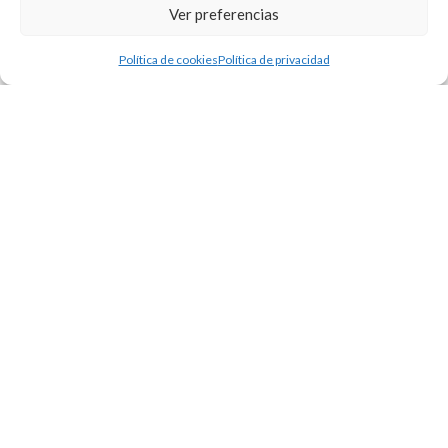
Ver preferencias
año queda fijado como a
continuación se detallan:
Política de cookies
Política de privacidad
50 € Abono General
25 € Abono Jubilado
15 € Entrada
General Gala de
apertura
7,50€ Entrada
Jubilados Gala de
apertura
8 € Entrada General
del 20 al 25 de julio de
2026
4 € Entrada Jubilado
del 20 al 25 de julio de
2026
Para cualquier consulta,