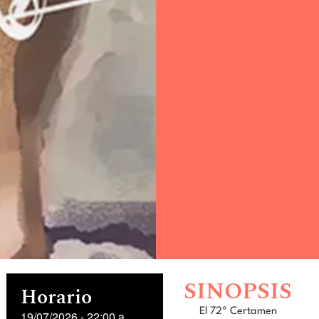
SINOPSIS
Horario
El 72º Certamen
19/07/2026
-
22:00
a