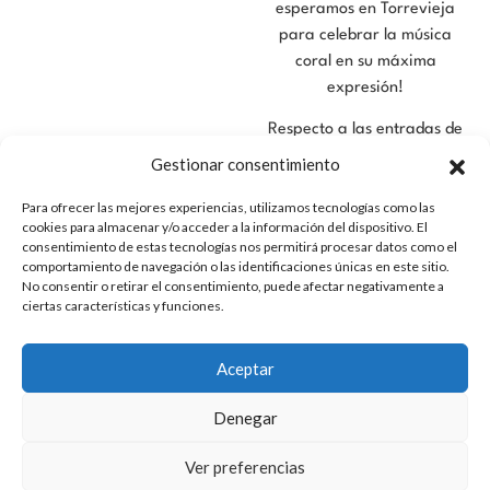
esperamos en Torrevieja
para celebrar la música
coral en su máxima
expresión!
Respecto a las entradas de
carácter general, se podrán
Gestionar consentimiento
adquirir a partir del día 30
Para ofrecer las mejores experiencias, utilizamos tecnologías como las
de junio de 2026 a través
cookies para almacenar y/o acceder a la información del dispositivo. El
de nuestra web
o en la
consentimiento de estas tecnologías nos permitirá procesar datos como el
taquilla del Teatro Municipal
comportamiento de navegación o las identificaciones únicas en este sitio.
No consentir o retirar el consentimiento, puede afectar negativamente a
de Torrevieja. Estas
ciertas características y funciones.
entradas se venderán desde
la fila 16 durante el periodo
de venta de los abonos.
Aceptar
En cuanto al importe,
Denegar
indicarle que el precio de los
abonos y entradas de este
Ver preferencias
año queda fijado como a