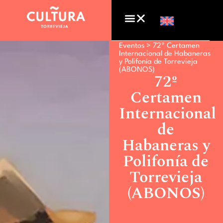
Eventos >
72º Certamen
Internacional de Habaneras
y Polifonía de Torrevieja
(ABONOS)
72º
Certamen
Internacional
de
Habaneras y
Polifonía de
Torrevieja
(ABONOS)