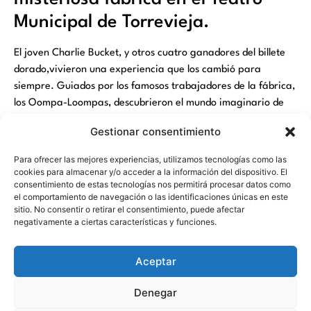
Municipal de Torrevieja.
El joven Charlie Bucket, y otros cuatro ganadores del billete
dorado,vivieron una experiencia que los cambió para
siempre. Guiados por los famosos trabajadores de la fábrica,
los Oompa-Loompas, descubrieron el mundo imaginario de
Wonka.
Gestionar consentimiento
Para ofrecer las mejores experiencias, utilizamos tecnologías como las
Un musical basado en la increíble historia escrita por Roald
cookies para almacenar y/o acceder a la información del dispositivo. El
Dahl, que fue adaptado al cine en “Un mundo de fantasía”,
consentimiento de estas tecnologías nos permitirá procesar datos como
del director Mel Stuart en 1971, con canciones de Leslie
el comportamiento de navegación o las identificaciones únicas en este
sitio. No consentir o retirar el consentimiento, puede afectar
Bricusse y Anthony Newle y en una segunda adaptación
negativamente a ciertas características y funciones.
dirigida por Tim Burton en “Charlie y la fábrica de chocolate”
en 2005 protagonizada por Johnny Depp.
Aceptar
El público del Teatro Municipal se embarcó en la emocionante
historia con todos los divertidos personajes de esta obra.
Denegar