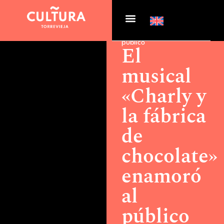
Actualidad >
El musical
«Charly y la fábrica de
chocolate» enamoró al
público
El
musical
«Charly y
la fábrica
de
chocolate»
enamoró
al
público