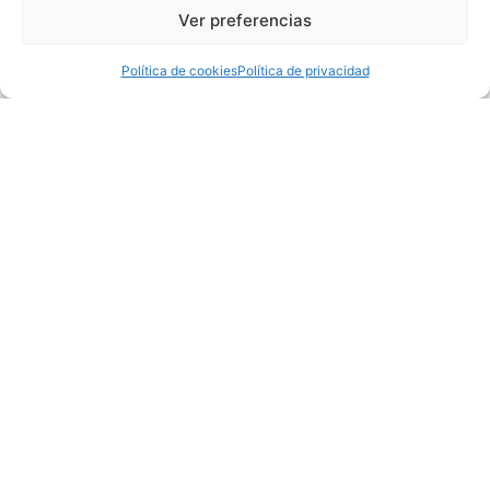
Ver preferencias
Política de cookies
Política de privacidad
Nuestra misión es hacer de
Torrevieja una capital
cultural con una infinidad de