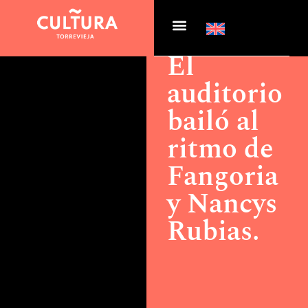
Actualidad >
El auditorio
bailó al ritmo de Fangoria
y Nancys Rubias.
El
auditorio
bailó al
ritmo de
Fangoria
y Nancys
Rubias.