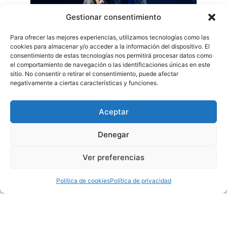
Gestionar consentimiento
Para ofrecer las mejores experiencias, utilizamos tecnologías como las
cookies para almacenar y/o acceder a la información del dispositivo. El
consentimiento de estas tecnologías nos permitirá procesar datos como
el comportamiento de navegación o las identificaciones únicas en este
sitio. No consentir o retirar el consentimiento, puede afectar
negativamente a ciertas características y funciones.
Aceptar
El broche final llegó con el inicio del concierto de Fangoria,
Denegar
dúo compuesto por Alaska y Nacho Canut, que hicieron
cantar y bailar a todos los espectadores. Canciones tan
Ver preferencias
conocidas como
A quién le importa
o
Ni tú ni nadie
,
acompañadas de coreografías y juegos de luces que hicieron
Política de cookies
Política de privacidad
que el espectáculo fuese digno de recordar.
Además de las canciones anteriormente mencionadas,
también se pudo disfrutar de
Mentiras de Folletín, Born to Run