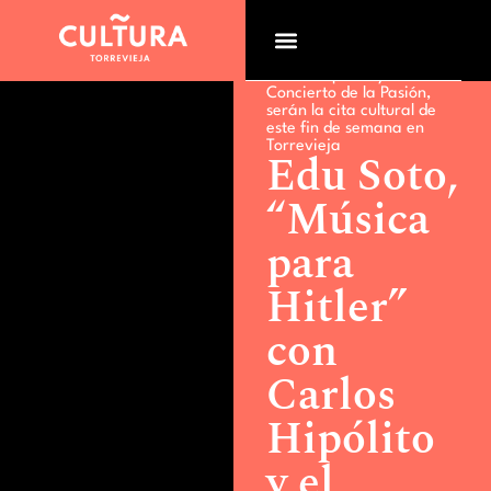
Actualidad >
Edu Soto,
“Música para Hitler” con
Carlos Hipólito y el
Concierto de la Pasión,
serán la cita cultural de
este fin de semana en
Torrevieja
Edu Soto,
“Música
para
Hitler”
con
Carlos
Hipólito
y el