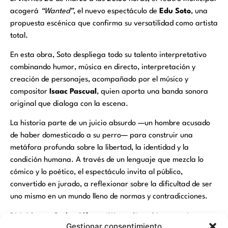
acogerá
“Wanted”
, el nuevo espectáculo de
Edu Soto
, una
propuesta escénica que confirma su versatilidad como artista
total.
En esta obra, Soto despliega todo su talento interpretativo
combinando humor, música en directo, interpretación y
creación de personajes, acompañado por el músico y
compositor
Isaac Pascual
, quien aporta una banda sonora
original que dialoga con la escena.
La historia parte de un juicio absurdo —un hombre acusado
de haber domesticado a su perro— para construir una
metáfora profunda sobre la libertad, la identidad y la
condición humana. A través de un lenguaje que mezcla lo
cómico y lo poético, el espectáculo invita al público,
convertido en jurado, a reflexionar sobre la dificultad de ser
uno mismo en un mundo lleno de normas y contradicciones.
Dirigida por
Carles Alfaro
,
“Wanted”
combina emoción,
Gestionar consentimiento