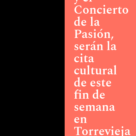
Concierto
de la
Pasión,
serán la
cita
cultural
de este
fin de
semana
en
Torrevieja