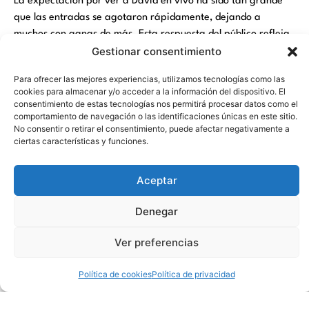
La expectación por ver a David en vivo ha sido tan grande
que las entradas se agotaron rápidamente, dejando a
muchos con ganas de más. Esta respuesta del público refleja
Gestionar consentimiento
no solo la popularidad creciente de Cepo, sino también la
efectividad con la que ha sabido conectar con una audiencia
Para ofrecer las mejores experiencias, utilizamos tecnologías como las
amplia y diversa.
cookies para almacenar y/o acceder a la información del dispositivo. El
consentimiento de estas tecnologías nos permitirá procesar datos como el
Cepo ha emergido como uno de los talentos cómicos más
comportamiento de navegación o las identificaciones únicas en este sitio.
prometedores de los últimos años. Con su capacidad innata
No consentir o retirar el consentimiento, puede afectar negativamente a
ciertas características y funciones.
para hacer reír y una conexión única con su audiencia, ha
conquistado tanto el mundo digital como, más recientemente,
el escenario.
Aceptar
Su humor fresco y auténtico, lleno de momentos de
Denegar
improvisación y espontaneidad, lo han posicionado como una
figura destacada en el panorama del entretenimiento actual.
Ver preferencias
Siendo una de las estrellas cómicas del momento, David Cepo
Política de cookies
Política de privacidad
espera hacer reír a todos, pidiendo que “no crucen los
brazos, que así no entran los chistes”.