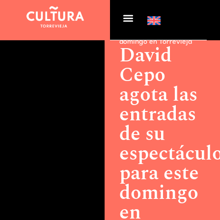
Actualidad >
David Cepo
agota las entradas de su
espectáculo para este
domingo en Torrevieja
David
Cepo
agota las
entradas
de su
espectácul
para este
domingo
en