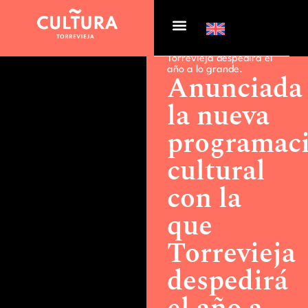
Actualidad >
Anunciada la
nueva programación
cultural con la que
Torrevieja despedirá el
año a lo grande.
Anunciada
la nueva
programac
cultural
con la
que
Torrevieja
despedirá