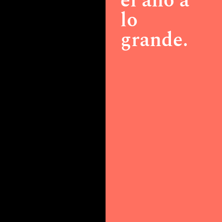
el año a
lo
grande.