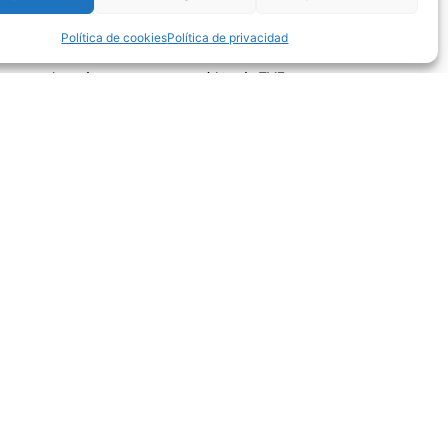
Es un espectáculo perfectamente coreografiado que
Política de cookies
Política de privacidad
s y actrices de teatro pero también de TVE,
 entradas en la taquilla del Teatro o en la web