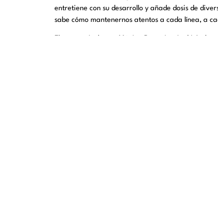
entretiene con su desarrollo y añade dosis de div
sabe cómo mantenernos atentos a cada línea, a c
El reparto incluye a Mónica Regueiro, Iñaki Ardan
Antena3 y de películas de las plataformas Netflix,
¡Esta comedia es un divertidísimo lío! Y si no te la
www.culturatorrevieja.com
por tan solo 15€.