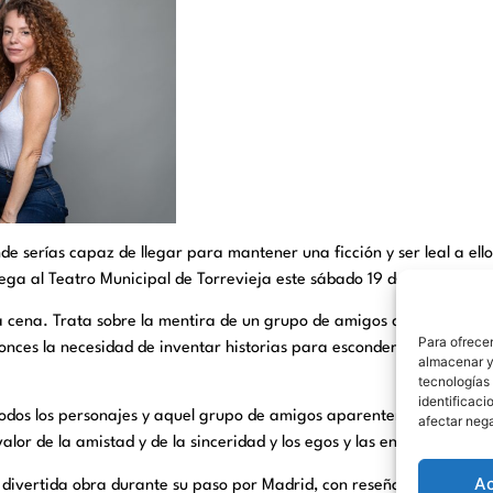
e serías capaz de llegar para mantener una ficción y ser leal a el
lega al Teatro Municipal de Torrevieja este sábado 19 de octubre a l
 cena. Trata sobre la mentira de un grupo de amigos que deciden s
Para ofrecer
onces la necesidad de inventar historias para esconder sus propias
almacenar y/
tecnologías
identificaci
de todos los personajes y aquel grupo de amigos aparentemente perfe
afectar nega
lor de la amistad y de la sinceridad y los egos y las envidias colisio
A
a divertida obra durante su paso por Madrid, con reseñas muy buena