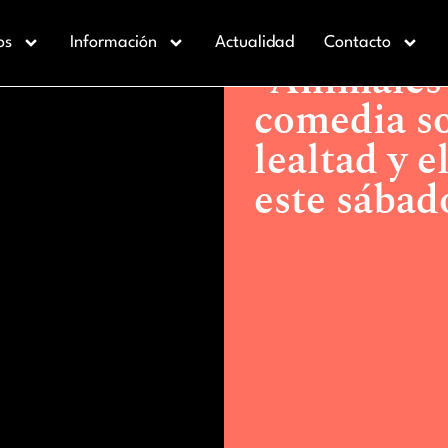
Actualidad >
“Animales de Co
os
Información
Actualidad
Contacto
engaño, se estrena este sába
“Animales
comedia so
lealtad y e
este sábad