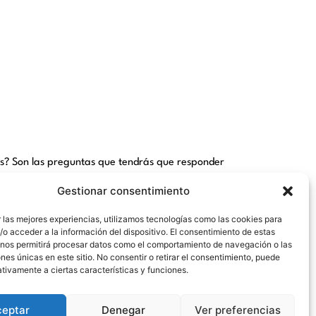
los? Son las preguntas que tendrás que responder
as 19:00 horas.
Gestionar consentimiento
imular una realidad inexistente para poder
 las mejores experiencias, utilizamos tecnologías como las cookies para
 inseguridades y crear una ficción donde cada uno
o acceder a la información del dispositivo. El consentimiento de estas
 nos permitirá procesar datos como el comportamiento de navegación o las
ones únicas en este sitio. No consentir o retirar el consentimiento, puede
ctos y agradables sacará lo peor de cada uno, como
tivamente a ciertas características y funciones.
narán las unas con las otras.
ceptar
Denegar
Ver preferencias
s como “»La historia engancha con su intriga,