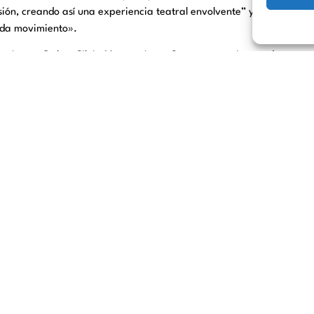
ersión, creando así una experiencia teatral envolvente” y también «
ada movimiento».
az, Laura Galán, Silvia Marty y Jorge Suquet, experimentados actore
 Prime Video y Movistar+.
 quieres perder, con todo y sus giros inesperados, puedes adquirir las