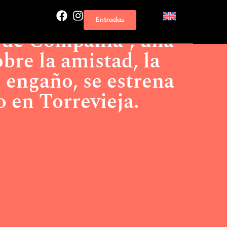
mpañía”, una comedia sobre la amistad, la lealtad y el
Entradas
do en Torrevieja.
 de Compañía”, una
bre la amistad, la
l engaño, se estrena
o en Torrevieja.