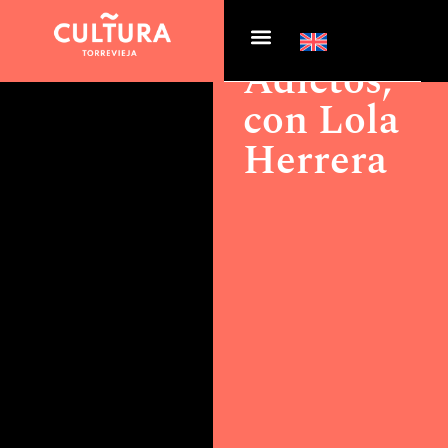
Actualidad >
Adictos, con
Lola Herrera
Adictos,
con Lola
Herrera