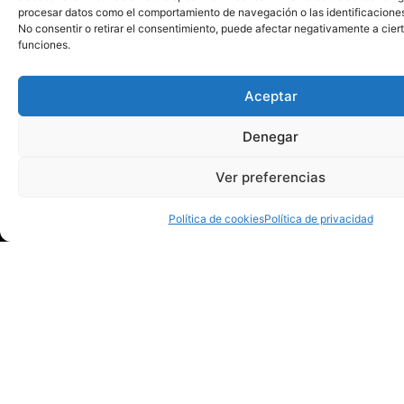
procesar datos como el comportamiento de navegación o las identificaciones 
No consentir o retirar el consentimiento, puede afectar negativamente a ciert
funciones.
Aceptar
Denegar
Teatro Municipal de Torrevieja
Ver preferencias
Pl. Miguel Hernández, SN. 03181 Torrevieja,
Alicante
Política de cookies
Política de privacidad
Auditorio Internacional de Torrevieja
Partida de la Loma s/n Junto al Hospital
Quirónsalud. 03183 Torrevieja, Alicante