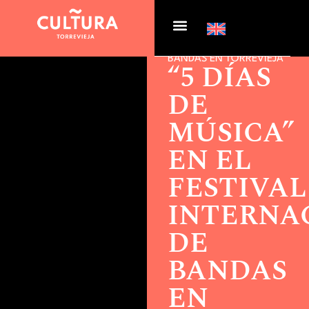
Actualidad >
“5 DÍAS DE
MÚSICA” EN EL FESTIVAL
INTERNACIONAL DE
BANDAS EN TORREVIEJA
“5 DÍAS
DE
MÚSICA”
EN EL
FESTIVAL
INTERNA
DE
BANDAS
EN